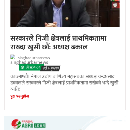
सरकारले निजी क्षेत्रलाई प्राथमिकतामा
राख्दा खुसी छौं: अध्यक्ष ढकाल
singhadurbarnews
वि.सं.२०८१
भदौ ५ बुधवार
काठमाण्डौ। नेपाल उद्योग वाणिज्य महासंघका अध्यक्ष चन्द्रप्रसाद
ढकालले सरकारले निजी क्षेत्रलाई प्राथमिकतामा राखेको भन्दै खुसी
व्यक्ति
पुरा पढ्नुहाेस्