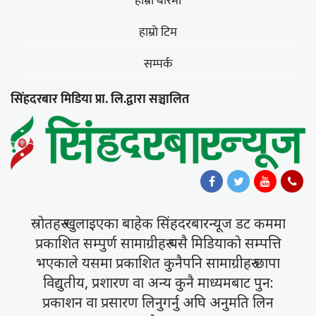
हाम्राे बारेमा
हाम्राे टिम
सम्पर्क
सिंहदरबार मिडिया प्रा. लि.द्वारा सञ्चालित
स्राेतहरु खुलाइएका बाहेक सिंहदरबारन्यूज डट कममा
प्रकाशित सम्पुर्ण सामाग्रीहरु यसै मिडियाकाे सम्पत्ति
भएकाले यसमा प्रकाशित कुनैपनि सामाग्रीहरु छापा
विद्युतीय, प्रशारण वा अन्य कुनै माध्यमबाट पुन:
प्रकाशन वा प्रसारण लिनुगर्नु अघि अनुमति लिन