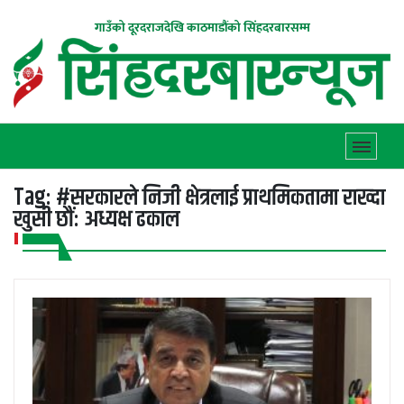
गाउँको दूरदराजदेखि काठमाडौंको सिंहदरबारसम्म
Tag:
#सरकारले निजी क्षेत्रलाई प्राथमिकतामा राख्दा
खुसी छौं: अध्यक्ष ढकाल