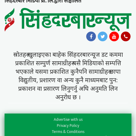
सिंहदरबार मिडिया प्रा. लि.द्वारा सञ्चालित
स्राेतहरु खुलाइएका बाहेक सिंहदरबारन्यूज डट कममा
प्रकाशित सम्पुर्ण सामाग्रीहरु यसै मिडियाकाे सम्पत्ति
भएकाले यसमा प्रकाशित कुनैपनि सामाग्रीहरु छापा
विद्युतीय, प्रशारण वा अन्य कुनै माध्यमबाट पुन:
प्रकाशन वा प्रसारण लिनुगर्नु अघि अनुमति लिन
अनुराेध छ ।
Advertise with us
Privacy Policy
Terms & Conditions