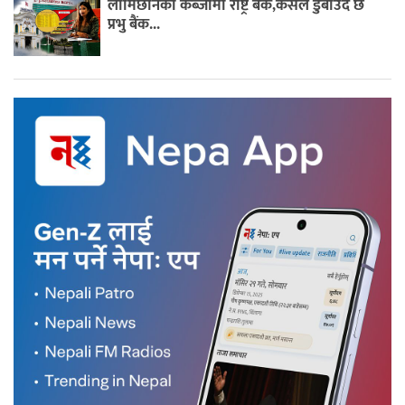
लामिछानेको कब्जामा राष्ट्र बैंक,कसले डुबाउँदै छ
प्रभु बैंक...