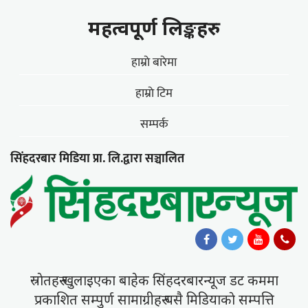
महत्वपूर्ण लिङ्कहरु
हाम्राे बारेमा
हाम्राे टिम
सम्पर्क
सिंहदरबार मिडिया प्रा. लि.द्वारा सञ्चालित
स्राेतहरु खुलाइएका बाहेक सिंहदरबारन्यूज डट कममा
प्रकाशित सम्पुर्ण सामाग्रीहरु यसै मिडियाकाे सम्पत्ति