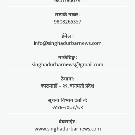
9851186074
सम्पर्क नम्बर :
9808265357
ईमेल :
info@singhadurbarnews.com
मार्केटिङ्ग :
singhadurbarnews@gmail.com
ठेगाना:
काठमाडौँ – २९, बागमती प्रदेश
सूचना विभाग दर्ता नं:
२८१६-२०७८/७९
वेबसाईट:
www.singhadurbarnews.com