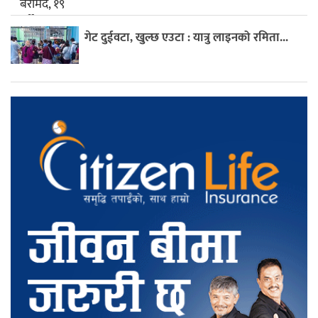
गेट दुईवटा, खुल्छ एउटा : यात्रु लाइनको रमिता...