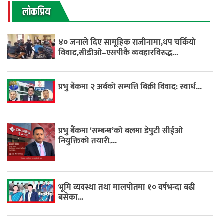
लाेकप्रिय
४० जनाले दिए सामूहिक राजीनामा,थप चर्कियो
विवाद,सीडीओ–एसपीकै व्यवहारविरुद्ध...
प्रभु बैंकमा २ अर्बको सम्पत्ति बिक्री विवाद: स्वार्थ...
प्रभु बैंकमा ‘सम्बन्ध’को बलमा डेपुटी सीईओ
नियुक्तिको तयारी,...
भूमि व्यवस्था तथा मालपोतमा १० वर्षभन्दा बढी
बसेका...