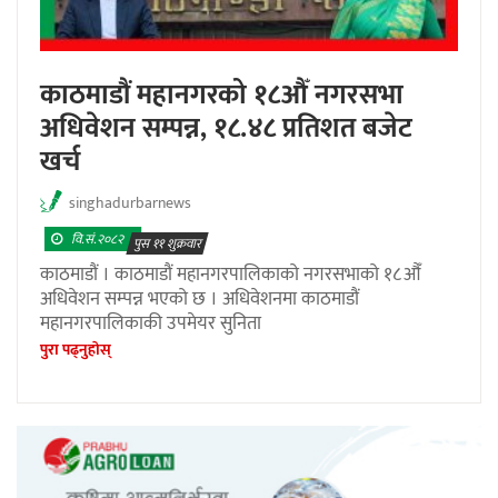
काठमाडौं महानगरको १८औँ नगरसभा
अधिवेशन सम्पन्न, १८.४८ प्रतिशत बजेट
खर्च
singhadurbarnews
वि.सं.२०८२
पुस ११ शुक्रवार
काठमाडौं । काठमाडौं महानगरपालिकाको नगरसभाको १८औँ
अधिवेशन सम्पन्न भएको छ । अधिवेशनमा काठमाडौं
महानगरपालिकाकी उपमेयर सुनिता
पुरा पढ्नुहाेस्