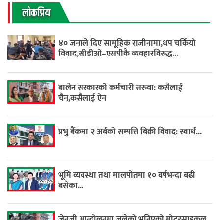
लाेकप्रिय
४० जनाले दिए सामूहिक राजीनामा,थप चर्कियो
विवाद,सीडीओ–एसपीकै व्यवहारविरुद्ध...
बालेन सरकारको कर्मचारी सरुवा: कसैलाई
चैन,कसैलाई ऐन
प्रभु बैंकमा २ अर्बको सम्पत्ति बिक्री विवाद: स्वार्थ...
भूमि व्यवस्था तथा मालपोतमा १० वर्षभन्दा बढी
बसेका...
जेनजी आन्दोलनमा जलेको भनिएको मोटरसाइकल