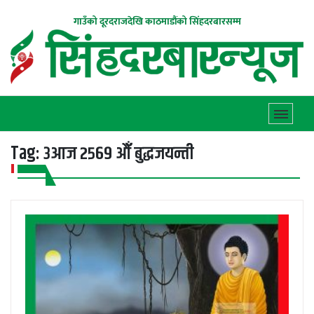
गाउँको दूरदराजदेखि काठमाडौंको सिंहदरबारसम्म
Tag:
३आज २५६९ औँ बुद्धजयन्ती