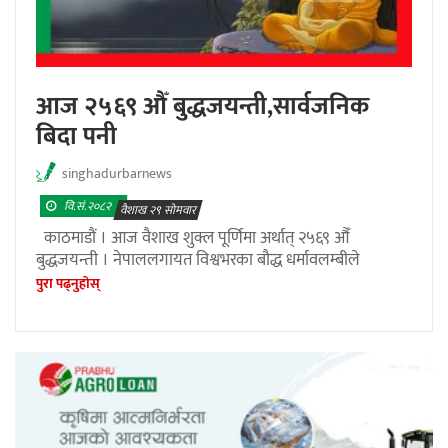
आज २५६९ औँ बुद्धजयन्ती,सार्वजनिक
बिदा पनी
singhadurbarnews
वि.सं.२०८२
वैशाख २९ सोमवार
काठमाडौं । आज वैशाख शुक्ल पूर्णिमा अर्थात् २५६९ औँ
बुद्धजयन्ती । नेपाललगायत विश्वभरका बौद्ध धर्मावलम्बीले
पुरा पढ्नुहाेस्