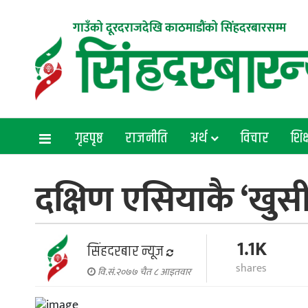
गाउँको दूरदराजदेखि काठमाडौंको सिंहदरबारसम्म
गृहपृष्ठ
राजनीति
अर्थ
विचार
शिक्
दक्षिण एसियाकै ‘खुसी
1.1K
सिंहदरबार न्यूज
shares
वि.सं.२०७७ चैत ८ आइतवार