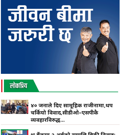
लाेकप्रिय
४० जनाले दिए सामूहिक राजीनामा,थप
चर्कियो विवाद,सीडीओ–एसपीकै
व्यवहारविरुद्ध...
प्रभु बैंकमा २ अर्बको सम्पत्ति बिक्री विवाद: