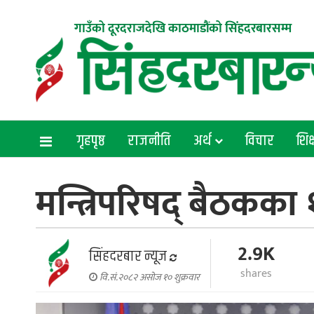
गाउँको दूरदराजदेखि काठमाडौंको सिंहदरबारसम्म
गृहपृष्ठ
राजनीति
अर्थ
विचार
शिक्
मन्त्रिपरिषद् बैठकका
2.9K
सिंहदरबार न्यूज
shares
वि.सं.२०८२ असोज १० शुक्रवार