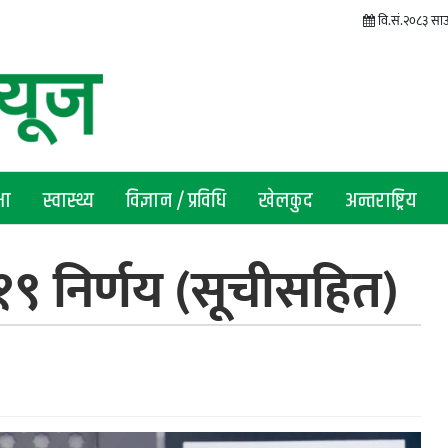
वि.सं.२०८३ साउन 
षा
स्वास्थ्य
विज्ञान / प्रविधि
खेलकुद
अन्तराष्ट्रिय
 १९ निर्णय (सूचीसहित)