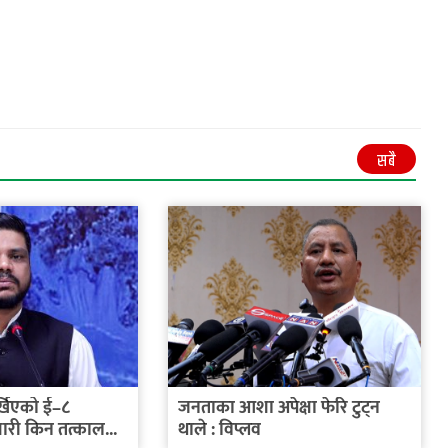
सबै
र्खिएको ई–८
जनताका आशा अपेक्षा फेरि टुट्न
री किन तत्काल...
थाले : विप्लव