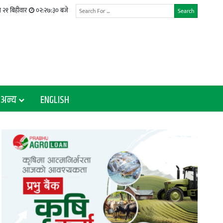
 २१ बिहीवार
०२:२७:३१ बजे
Search
अन्य
ENGLISH