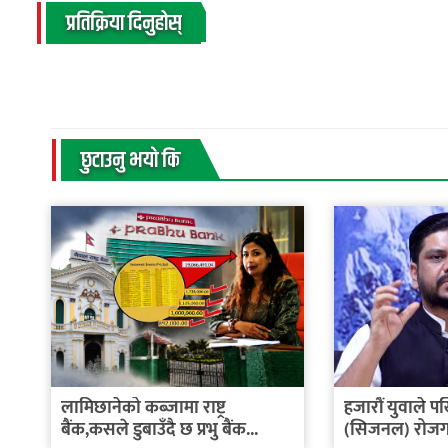
प्रतिक्रिया दिनुहोस्
छुटाउनु भयाे कि
लामिछानेको कब्जामा राष्ट्र
हजारौं युवाले प
बैंक,कसले डुबाउँदै छ प्रभु बैंक...
(सिजनल) रोजगा