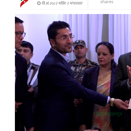
shares
वि.सं.२०८२ मंसिर २ मंगलवार