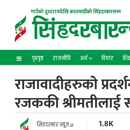
गाउँको दूरदराजदेखि काठमाडौंको सिंहदरबारसम्म
गृहपृष्ठ
राजनीति
अर्थ
विचार
शिक्
राजावादीहरुको प्रदर्श
रजककी श्रीमतीलाई 
1.8K
सिंहदरबार न्यूज