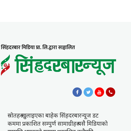
सिंहदरबार मिडिया प्रा. लि.द्वारा सञ्चालित
स्राेतहरु खुलाइएका बाहेक सिंहदरबारन्यूज डट
कममा प्रकाशित सम्पुर्ण सामाग्रीहरु यसै मिडियाकाे