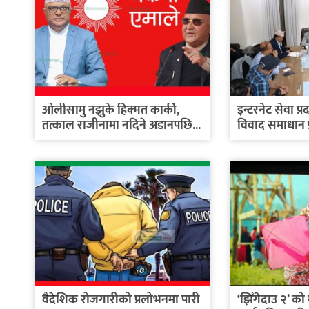
ओलीसामु नझुके हिक्मत कार्की,
इन्टरनेट सेवा प
तत्काल राजीनामा नदिने अडानपछि...
विवाद समाधान प्
वैदेशिक रोजगारीको प्रलोभनमा पारी
‘झिँगेदाउ २’ को म