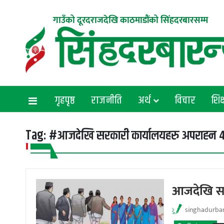
गाउँको दूरदराजदेखि काठमाडौंको सिंहदरबारसम्म
गृहपृष्ठ
राजनीति
अर्थ
विचार
शिक्
Tag:
#आजदेखि सरकारी कार्यालयहरु अपराह्न ४ 
आजदेखि सरक
singhadurba