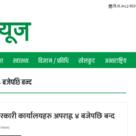
वि.सं.२०८३ साउन
षा
स्वास्थ्य
विज्ञान / प्रविधि
खेलकुद
अन्तराष्ट्रिय
बजेपछि बन्द
ारी कार्यालयहरु अपराह्न ४ बजेपछि बन्द
rnews