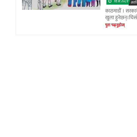
वि.सं.२०८१
कात्
काठमाडौं । सरकार
खुला हुनेछन्।चिस
पुरा पढ्नुहाेस्