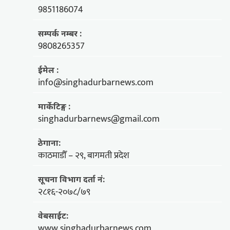
9851186074
सम्पर्क नम्बर :
9808265357
ईमेल :
info@singhadurbarnews.com
मार्केटिङ्ग :
singhadurbarnews@gmail.com
ठेगाना:
काठमाडौँ – २९, बागमती प्रदेश
सूचना विभाग दर्ता नं:
२८१६-२०७८/७९
वेबसाईट:
www.singhadurbarnews.com