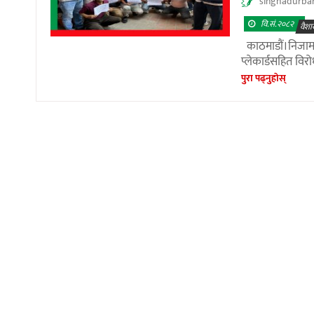
singhadurba
वि.सं.२०८२
वैशा
काठमाडौं।निजामत
प्लेकार्डसहित विरो
पुरा पढ्नुहाेस्