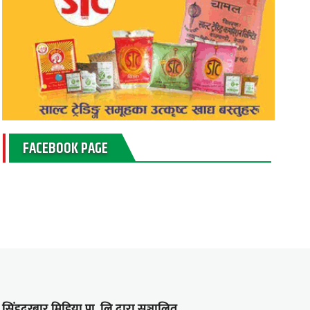
FACEBOOK PAGE
सिंहदरबार मिडिया प्रा. लि.द्वारा सञ्चालित