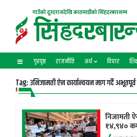
गाउँको दूरदराजदेखि काठमाडौंको सिंहदरबारसम्म
गृहपृष्ठ
राजनीति
अर्थ
विचार
शिक्
Tag:
३निजामती ऐन कार्यान्वयन माग गर्दै अभूतपूर्व प
निजामती ऐन क
१४,९४० कर