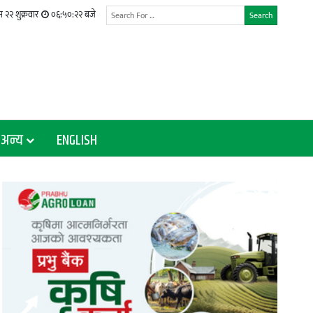
२२ शुक्रवार
०६:५०:२४ बजे
Search
अन्य
ENGLISH