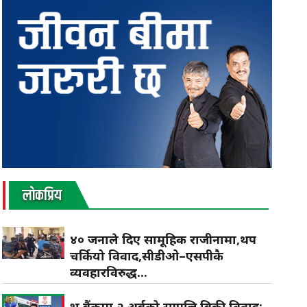
लाेकप्रिय
४० जनाले दिए सामूहिक राजीनामा,थप
चर्कियो विवाद,सीडीओ–एसपीकै
व्यवहारविरुद्ध...
प्रभु बैंकमा २ अर्बको सम्पत्ति बिक्री विवाद: