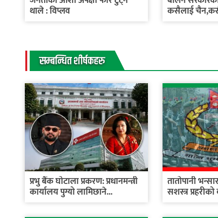
जनताका आशा अपेक्षा फेरि टुट्न
बालेन सरकारको 
थाले : विप्लव
कसैलाई चैन,क
सम्बन्धित शीर्षकहरु
प्रभु बैंक घोटाला प्रकरण: प्रधानमन्त्री
तातोपानी भन्सार क
कार्यालय पुग्यो लामिछाने...
सशस्त्र प्रहरीको