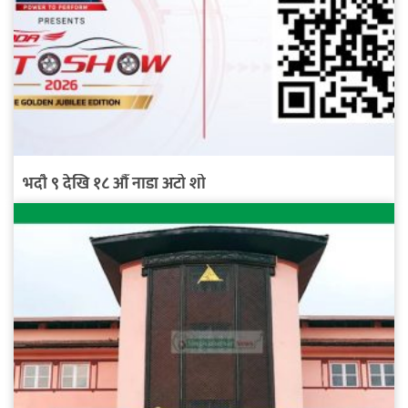
भदौ ९ देखि १८ औँ नाडा अटो शो