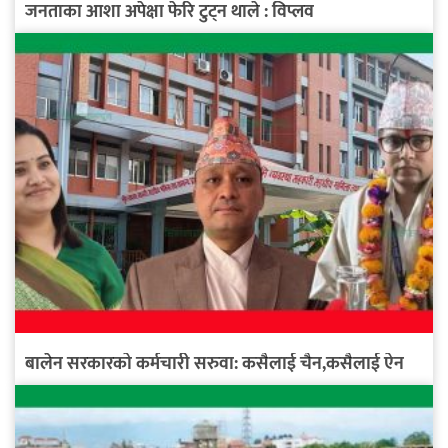
जनताका आशा अपेक्षा फेरि टुट्न थाले : विप्लव
बालेन सरकारको कर्मचारी सरुवा: कसैलाई चैन,कसैलाई ऐन