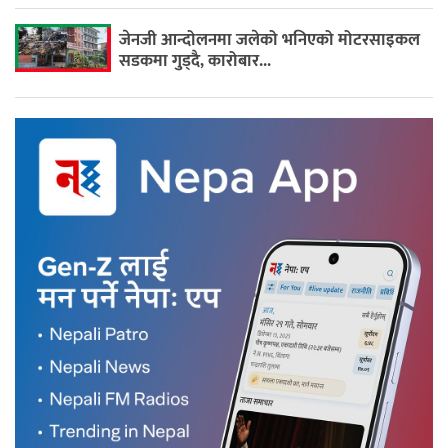
जेनजी आन्दोलनमा जलेको भनिएको मोटरसाइकल
सडकमा गुड्दै, कारोबार...