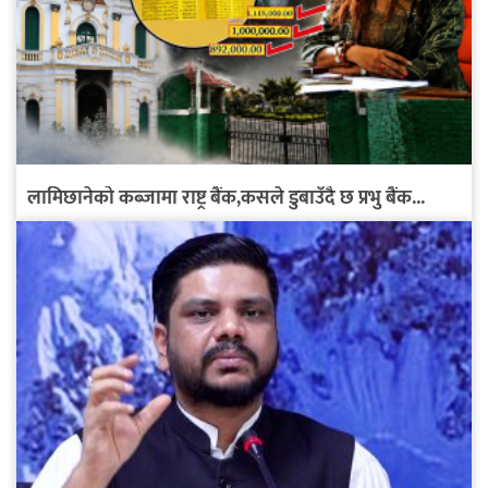
लामिछानेको कब्जामा राष्ट्र बैंक,कसले डुबाउँदै छ प्रभु बैंक...