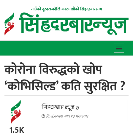
गाउँको दूरदराजदेखि काठमाडौंको सिंहदरबारसम्म
कोरोना विरुद्धको खोप
‘कोभिसिल्ड’ कति सुरक्षित ?
सिंहदरबार न्यूज
वि.सं.२०७७ माघ १३ मंगलवार
1.5K