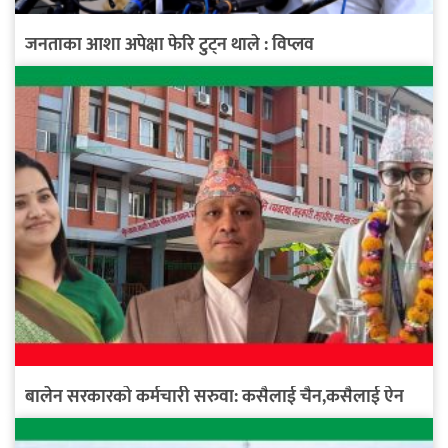
जनताका आशा अपेक्षा फेरि टुट्न थाले : विप्लव
बालेन सरकारको कर्मचारी सरुवा: कसैलाई चैन,कसैलाई ऐन