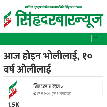
गाउँको दूरदराजदेखि काठमाडौंको सिंहदरबारसम्म
आज होइन भोलीलाई, १०
बर्ष ओलीलाई
सिंहदरबार न्यूज
वि.सं.२०७७ पुस २१ मंगलवार
1.5K