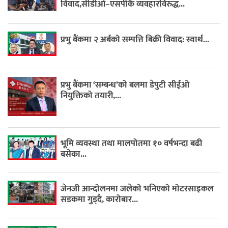
विवाद,सीडीओ–एसपीकै व्यवहारविरुद्ध...
प्रभु बैंकमा २ अर्बको सम्पत्ति बिक्री विवाद: स्वार्थ...
प्रभु बैंकमा ‘सम्बन्ध’को बलमा डेपुटी सीईओ
नियुक्तिको तयारी,...
भूमि व्यवस्था तथा मालपोतमा १० वर्षभन्दा बढी
बसेका...
जेनजी आन्दोलनमा जलेको भनिएको मोटरसाइकल
सडकमा गुड्दै, कारोबार...