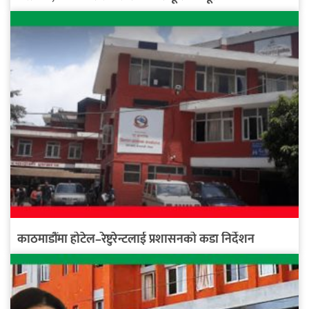
काठमाडौंमा होटेल–रेष्टुरेन्टलाई प्रशासनको कडा निर्देशन