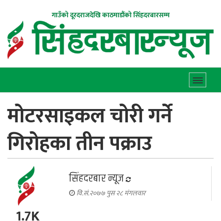
गाउँको दूरदराजदेखि काठमाडौंको सिंहदरबारसम्म
मोटरसाइकल चोरी गर्ने
गिरोहका तीन पक्राउ
सिंहदरबार न्यूज
वि.सं.२०७७ पुस २८ मंगलवार
1.7K