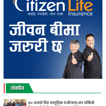
लाेकप्रिय
४० जनाले दिए सामूहिक राजीनामा,थप चर्कियो