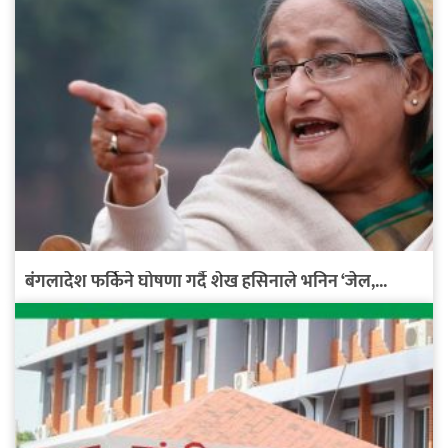
बंगलादेश फर्किने घोषणा गर्दै शेख हसिनाले भनिन ‘जेल,...