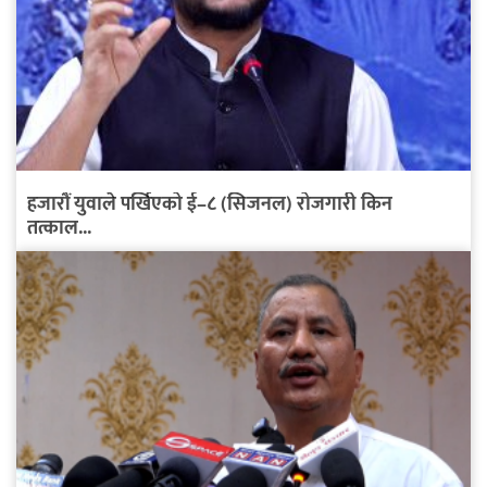
हजारौं युवाले पर्खिएको ई–८ (सिजनल) रोजगारी किन
तत्काल...