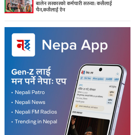
बालेन सरकारको कर्मचारी सरुवा: कसैलाई
चैन,कसैलाई ऐन