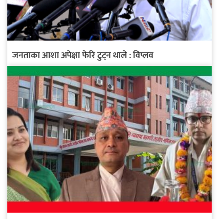
जनताका आशा अपेक्षा फेरि टुट्न थाले : विप्लव