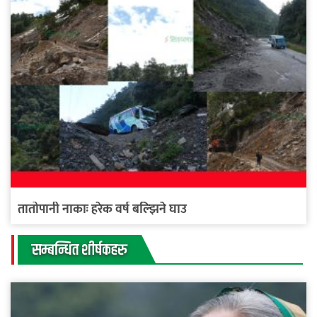
तातोपानी नाकाः हरेक वर्ष बल्झिने घाउ
सम्बन्धित शीर्षकहरु