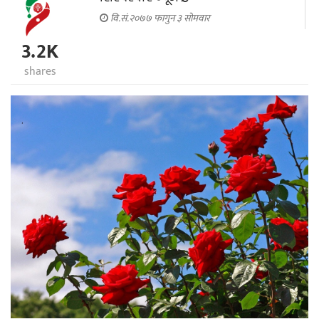
वि.सं.२०७७ फागुन ३ सोमवार
3.2K
shares