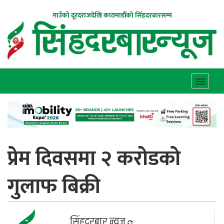
गाउँको दूरदराजदेखि काठमाडौंको सिंहदरबारसम्म
प्रेम दिवसमा २ करोडकाे
गुलाफ बिक्री
सिंहदरबार न्यूज