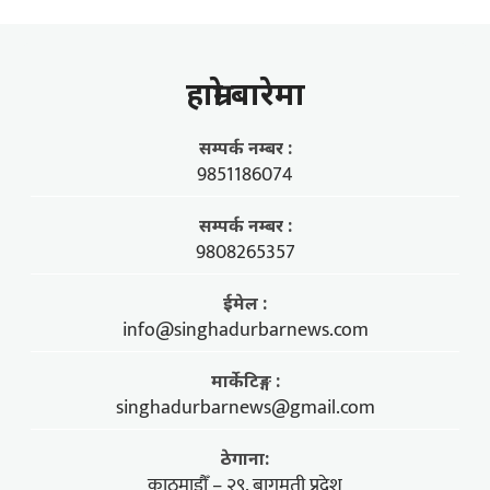
हाम्राे बारेमा
सम्पर्क नम्बर :
9851186074
सम्पर्क नम्बर :
9808265357
ईमेल :
info@singhadurbarnews.com
मार्केटिङ्ग :
singhadurbarnews@gmail.com
ठेगाना:
काठमाडौँ – २९, बागमती प्रदेश