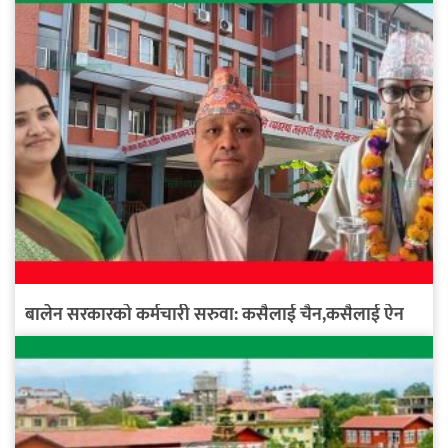
बालेन सरकारको कर्मचारी सरुवा: कसैलाई चैन,कसैलाई ऐन