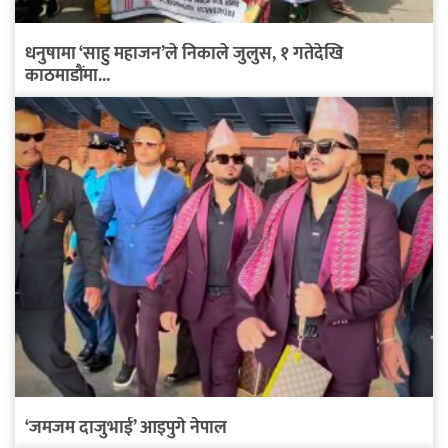
धनुषामा ‘साहु महाजन’ले निकाले जुलुस, १ गतेदेखि
काठमाडौंमा...
‘जमजम दाजुभाई’ आइपुगे नेपाल