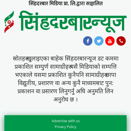
सिंहदरबार मिडिया प्रा. लि.द्वारा सञ्चालित
स्राेतहरु खुलाइएका बाहेक सिंहदरबारन्यूज डट कममा
प्रकाशित सम्पुर्ण सामाग्रीहरु यसै मिडियाकाे सम्पत्ति
भएकाले यसमा प्रकाशित कुनैपनि सामाग्रीहरु छापा
विद्युतीय, प्रशारण वा अन्य कुनै माध्यमबाट पुन:
प्रकाशन वा प्रसारण लिनुगर्नु अघि अनुमति लिन
अनुराेध छ ।
Advertise with us
Privacy Policy