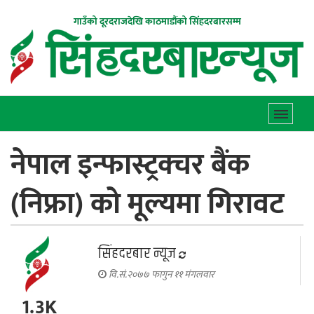
गाउँको दूरदराजदेखि काठमाडौंको सिंहदरबारसम्म
नेपाल इन्फास्ट्रक्चर बैंक
(निफ्रा) को मूल्यमा गिरावट
सिंहदरबार न्यूज
वि.सं.२०७७ फागुन ११ मंगलवार
1.3K