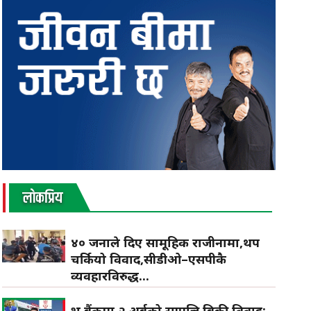
लाेकप्रिय
४० जनाले दिए सामूहिक राजीनामा,थप
चर्कियो विवाद,सीडीओ–एसपीकै
व्यवहारविरुद्ध...
प्रभु बैंकमा २ अर्बको सम्पत्ति बिक्री विवाद: