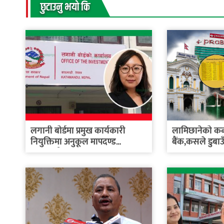
छुटाउनु भयाे कि
लगानी बोर्डमा प्रमुख कार्यकारी
लामिछानेको कब्जा
नियुक्तिमा अनुकूल मापदण्ड
बैंक,कसले डुबाउँदै
बनाइएको...