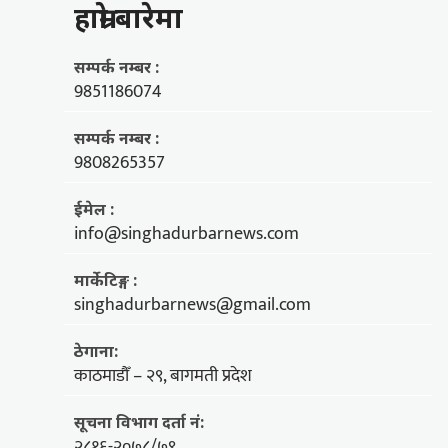
हाम्राे बारेमा
सम्पर्क नम्बर :
9851186074
सम्पर्क नम्बर :
9808265357
ईमेल :
info@singhadurbarnews.com
मार्केटिङ्ग :
singhadurbarnews@gmail.com
ठेगाना:
काठमाडौँ – २९, बागमती प्रदेश
सूचना विभाग दर्ता नं:
२८१६-२०७८/७९