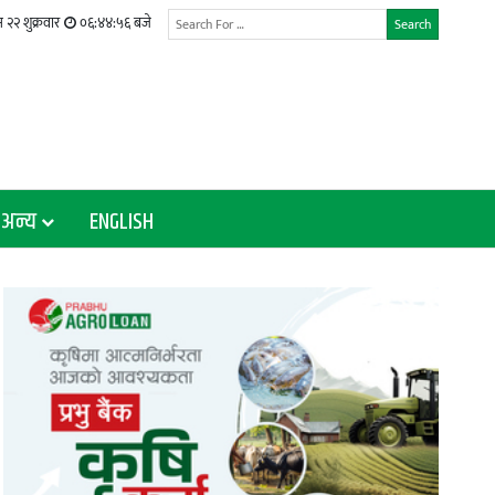
२२ शुक्रवार
०६:४४:५७ बजे
Search
अन्य
ENGLISH