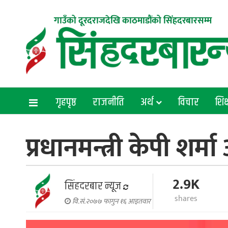
गाउँको दूरदराजदेखि काठमाडौंको सिंहदरबारसम्म
गृहपृष्ठ
राजनीति
अर्थ
विचार
शिक्
प्रधानमन्त्री केपी शर्
2.9K
सिंहदरबार न्यूज
shares
वि.सं.२०७७ फागुन १६ आइतवार