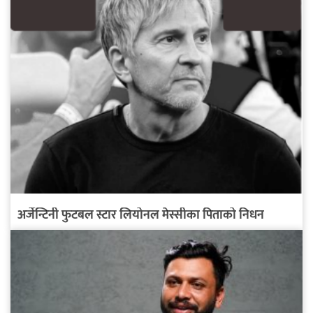
अर्जेन्टिनी फुटबल स्टार लियोनल मेस्सीका पिताको निधन