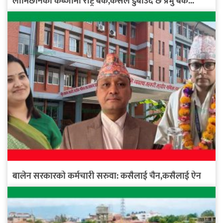
लामिछानेको कब्जामा राष्ट्र बैंक,कसले डुबाउँदै छ प्रभु बैंक...
बालेन सरकारको कर्मचारी सरुवा: कसैलाई चैन,कसैलाई ऐन