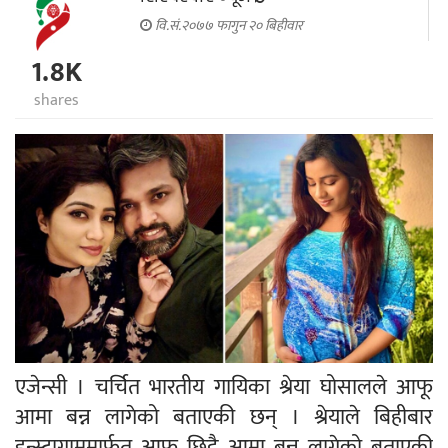
वि.सं.२०७७ फागुन २० बिहीवार
1.8K
shares
एजेन्सी । चर्चित भारतीय गायिका श्रेया घोसालले आफू
आमा बन्न लागेको बताएकी छन् । श्रेयाले बिहीबार
इन्स्टाग्राममार्फत् आफू छिट्टै आमा बन्न लागेको बताएकी