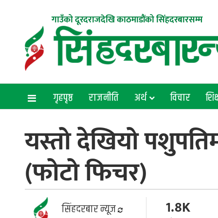
गाउँको दूरदराजदेखि काठमाडौंको सिंहदरबारसम्म
गृहपृष्ठ
राजनीति
अर्थ
विचार
शिक्
यस्तो देखियो पशुपतिम
(फोटो फिचर)
1.8K
सिंहदरबार न्यूज