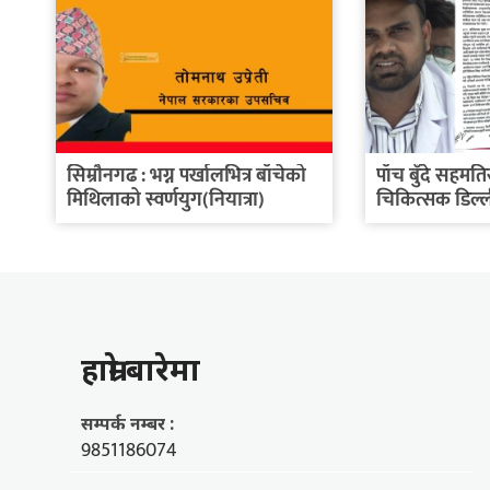
सिम्रौनगढ : भग्न पर्खालभित्र बाँचेको
पाँच बुँदे सहमतिसँ
मिथिलाको स्वर्णयुग(नियात्रा)
चिकित्सक डिल्ली
हाम्राे बारेमा
सम्पर्क नम्बर :
9851186074