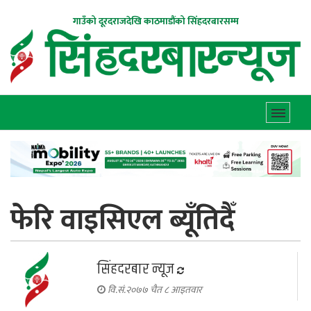
गाउँको दूरदराजदेखि काठमाडौंको सिंहदरबारसम्म
फेरि वाइसिएल ब्यूँतिदैँ
सिंहदरबार न्यूज
वि.सं.२०७७ चैत ८ आइतवार