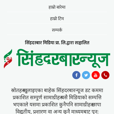
हाम्राे बारेमा
हाम्राे टिम
सम्पर्क
सिंहदरबार मिडिया प्रा. लि.द्वारा सञ्चालित
स्राेतहरु खुलाइएका बाहेक सिंहदरबारन्यूज डट कममा
प्रकाशित सम्पुर्ण सामाग्रीहरु यसै मिडियाकाे सम्पत्ति
भएकाले यसमा प्रकाशित कुनैपनि सामाग्रीहरु छापा
विद्युतीय, प्रशारण वा अन्य कुनै माध्यमबाट पुन: