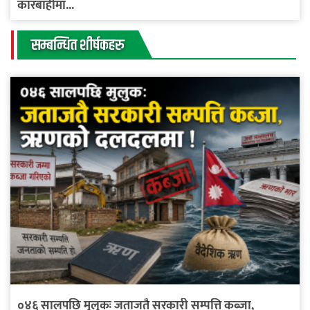
कारबाहीमा...
सम्बन्धित शीर्षकहरु
०४६ सालपछि मुलुकः जताजतै सरकारी सम्पत्ति कब्जा,