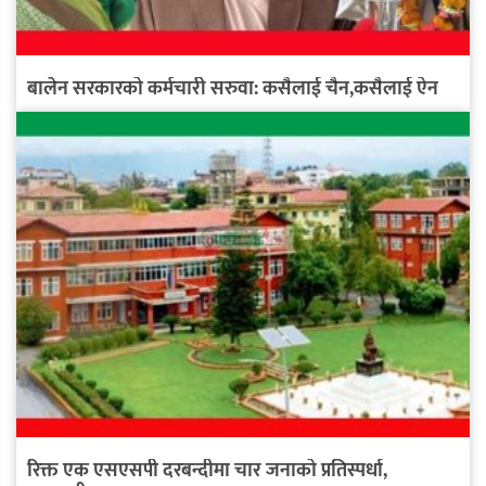
बालेन सरकारको कर्मचारी सरुवा: कसैलाई चैन,कसैलाई ऐन
रिक्त एक एसएसपी दरबन्दीमा चार जनाको प्रतिस्पर्धा,