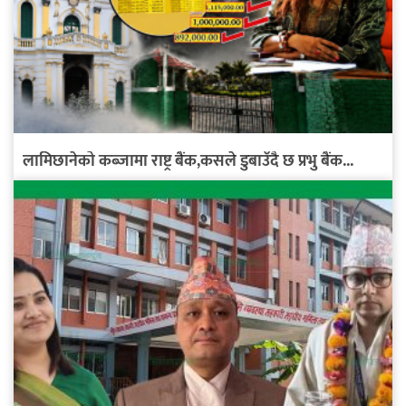
लामिछानेको कब्जामा राष्ट्र बैंक,कसले डुबाउँदै छ प्रभु बैंक...