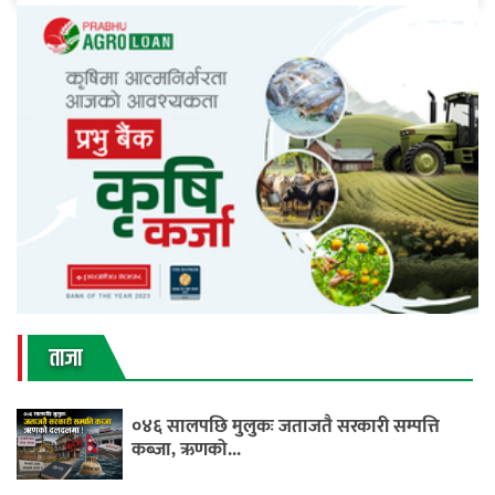
ताजा
०४६ सालपछि मुलुकः जताजतै सरकारी सम्पत्ति
कब्जा, ऋणको...