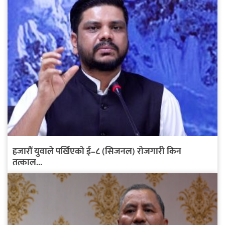
हजारौं युवाले पर्खिएको ई–८ (सिजनल) रोजगारी किन
तत्काल...