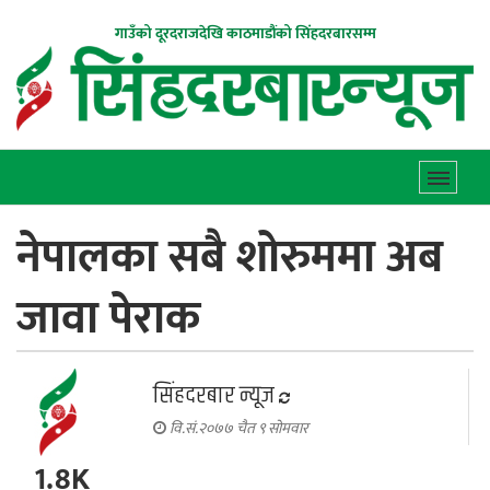
गाउँको दूरदराजदेखि काठमाडौंको सिंहदरबारसम्म
नेपालका सबै शोरुममा अब
जावा पेराक
सिंहदरबार न्यूज
वि.सं.२०७७ चैत ९ सोमवार
1.8K