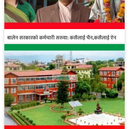
बालेन सरकारको कर्मचारी सरुवा: कसैलाई चैन,कसैलाई ऐन