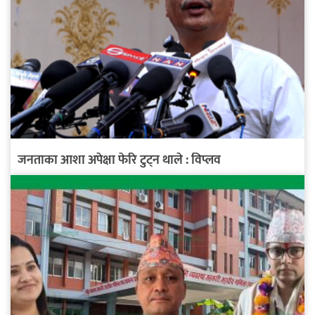
जनताका आशा अपेक्षा फेरि टुट्न थाले : विप्लव