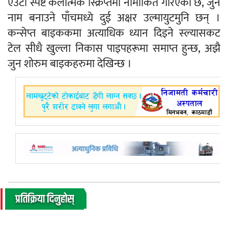
एउटा स्पष्ट कलात्मक स्क्रिप्तमा नामांकित गरिएको छ, जुन
नाम बनाउने पाँचमध्ये दुई अक्षर उल्मायुटमुनि छन् ।
कन्सेप्त बाइककमा अत्याधिक ध्यान दिइने स्ल्यासकट
टेल सीधै खुल्ला निकास पाइपहरूमा समाप्त हुन्छ, अझै
जुन शोरुम बाइकहरुमा देखिन्छ ।
प्रतिक्रिया दिनुहोस्