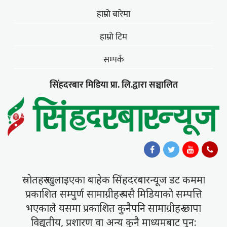
हाम्राे बारेमा
हाम्राे टिम
सम्पर्क
सिंहदरबार मिडिया प्रा. लि.द्वारा सञ्चालित
स्राेतहरु खुलाइएका बाहेक सिंहदरबारन्यूज डट कममा
प्रकाशित सम्पुर्ण सामाग्रीहरु यसै मिडियाकाे सम्पत्ति
भएकाले यसमा प्रकाशित कुनैपनि सामाग्रीहरु छापा
विद्युतीय, प्रशारण वा अन्य कुनै माध्यमबाट पुन: