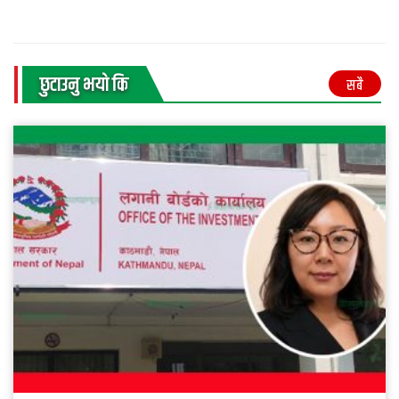
छुटाउनु भयाे कि
सबै