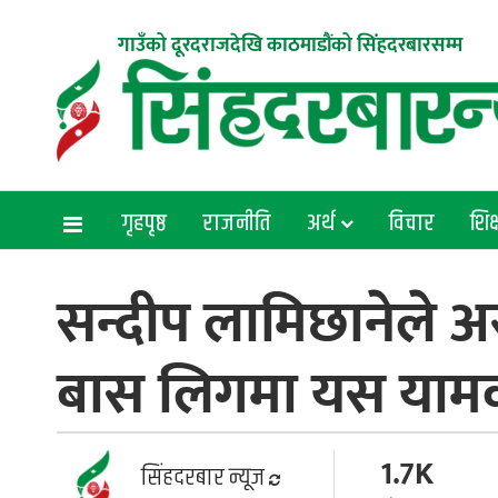
गाउँको दूरदराजदेखि काठमाडौंको सिंहदरबारसम्म
गृहपृष्ठ
राजनीति
अर्थ
विचार
शिक्
सन्दीप लामिछानेले अस
बास लिगमा यस यामक
1.7K
सिंहदरबार न्यूज