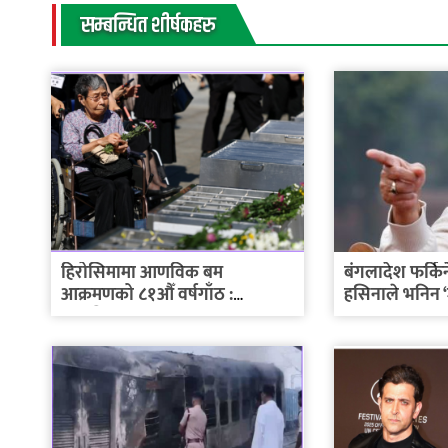
सम्बन्धित शीर्षकहरु
हिरोसिमामा आणविक बम
बंगलादेश फर्किन
आक्रमणको ८१औँ वर्षगाँठ :
हसिनाले भनिन ‘ज
आणविक...