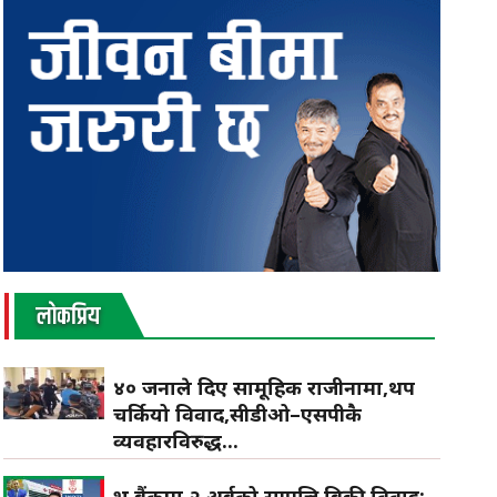
लाेकप्रिय
४० जनाले दिए सामूहिक राजीनामा,थप
चर्कियो विवाद,सीडीओ–एसपीकै
व्यवहारविरुद्ध...
प्रभु बैंकमा २ अर्बको सम्पत्ति बिक्री विवाद: