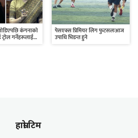
ोडिएपछि कंगनाको
पेसएक्स प्रिमियर लिग फुटसलःआज
 ट्रोल गर्नेहरूलाई...
उपाधि भिडन्त हुने
हाम्राे टिम